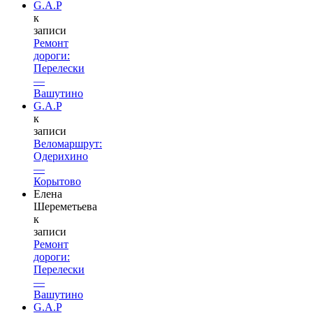
G.A.P
к
записи
Ремонт
дороги:
Перелески
—
Вашутино
G.A.P
к
записи
Веломаршрут:
Одерихино
—
Корытово
Елена
Шереметьева
к
записи
Ремонт
дороги:
Перелески
—
Вашутино
G.A.P