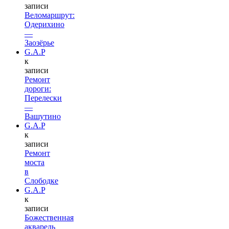
записи
Веломаршрут:
Одерихино
—
Заозёрье
G.A.P
к
записи
Ремонт
дороги:
Перелески
—
Вашутино
G.A.P
к
записи
Ремонт
моста
в
Слободке
G.A.P
к
записи
Божественная
акварель