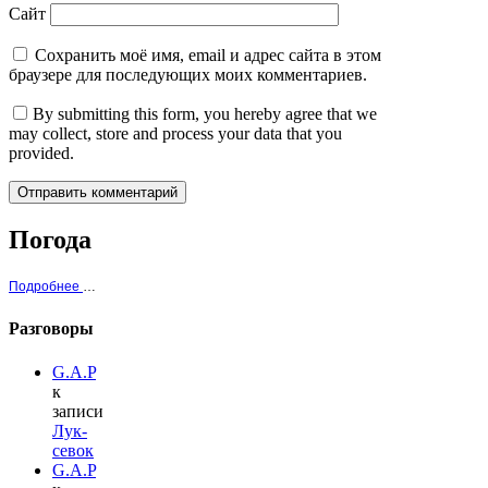
Сайт
Сохранить моё имя, email и адрес сайта в этом
браузере для последующих моих комментариев.
By submitting this form, you hereby agree that we
may collect, store and process your data that you
provided.
Погода
Подробнее о погоде в Одерихино
Разговоры
G.A.P
к
записи
Лук-
севок
G.A.P