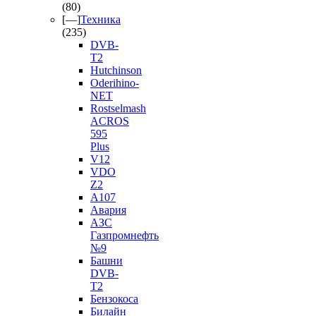
(80)
[—]
Техника
(235)
DVB-
T2
Hutchinson
Oderihino-
NET
Rostselmash
ACROS
595
Plus
V12
VDO
Z2
А107
Авария
АЗС
Газпромнефть
№9
Башни
DVB-
T2
Бензокоса
Билайн