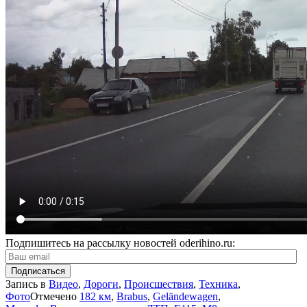
Подпишитесь на рассылку новостей oderihino.ru:
Запись в
Видео
,
Дороги
,
Происшествия
,
Техника
,
Фото
Отмечено
182 км
,
Brabus
,
Geländewagen
,