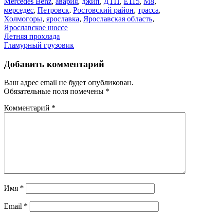
Mercedes Benz
,
авария
,
джип
,
ДТП
,
Е115
,
М8
,
мерседес
,
Петровск
,
Ростовский район
,
трасса
,
Холмогоры
,
ярославка
,
Ярославская область
,
Ярославское шоссе
Навигация
Летняя прохлада
Гламурный грузовик
по
записям
Добавить комментарий
Ваш адрес email не будет опубликован.
Обязательные поля помечены
*
Комментарий
*
Имя
*
Email
*