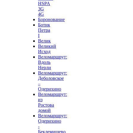
HSPA
3G
4G
Боронование
Ботик
Петра
I
Велик
Великий
Исход
Веломаршрут:
Вдоль
Нерли
Веломаршрут:
Деболовское
–
Одерихино
Веломаршрут:
из
Ростова
домой
Веломаршрут:
Одерихино
-
Беклемишево