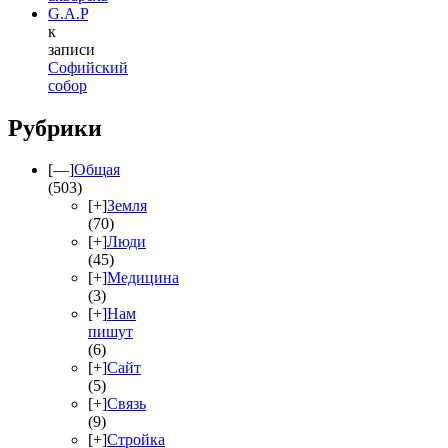
G.A.P
к
записи
Софийский
собор
Рубрики
[—]
Общая
(503)
[+]
Земля
(70)
[+]
Люди
(45)
[+]
Медицина
(3)
[+]
Нам
пишут
(6)
[+]
Сайт
(5)
[+]
Связь
(9)
[+]
Стройка