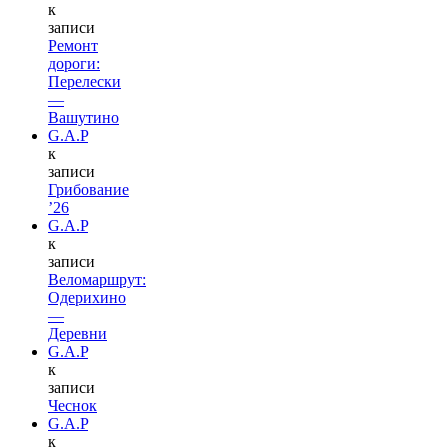
к
записи
Ремонт
дороги:
Перелески
—
Вашутино
G.A.P
к
записи
Грибование
’26
G.A.P
к
записи
Веломаршрут:
Одерихино
—
Деревни
G.A.P
к
записи
Чеснок
G.A.P
к