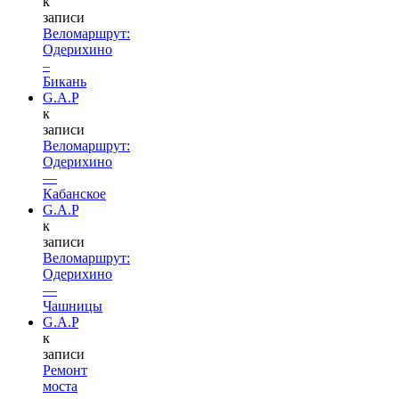
к
записи
Веломаршрут:
Одерихино
–
Бикань
G.A.P
к
записи
Веломаршрут:
Одерихино
—
Кабанское
G.A.P
к
записи
Веломаршрут:
Одерихино
—
Чашницы
G.A.P
к
записи
Ремонт
моста