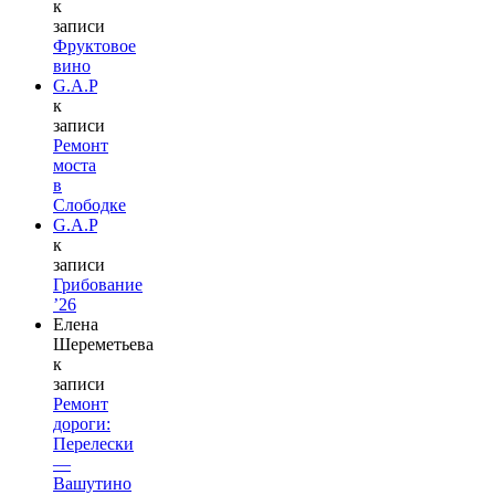
к
записи
Фруктовое
вино
G.A.P
к
записи
Ремонт
моста
в
Слободке
G.A.P
к
записи
Грибование
’26
Елена
Шереметьева
к
записи
Ремонт
дороги:
Перелески
—
Вашутино