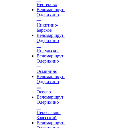
Нестерово
Веломаршрут:
Одерихино
—
Никитино-
Барское
Веломаршрут:
Одерихино
—
Никульское
Веломаршрут:
Одерихино
—
Осминино
Веломаршрут:
Одерихино
—
Осоево
Веломаршрут:
Одерихино
—
Переславль-
Залесский
Веломаршрут:
Одерихино